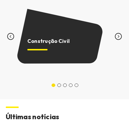
C
M
Construção Civil
M
Últimas notícias