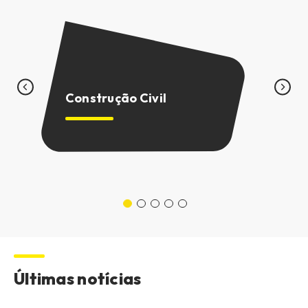
C
M
Construção Civil
M
Últimas notícias