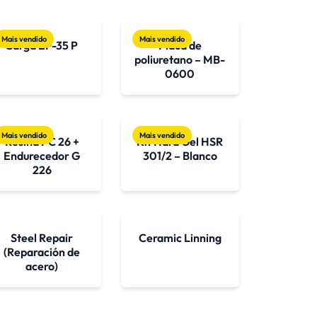
Mais vendido
Mais vendido
Carga EF-35 P
Placa de
poliuretano – MB-
0600
Mais vendido
Mais vendido
Resina PC 26 +
Kit Hard Gel HSR
Endurecedor G
301/2 – Blanco
226
Steel Repair
Ceramic Linning
(Reparación de
acero)