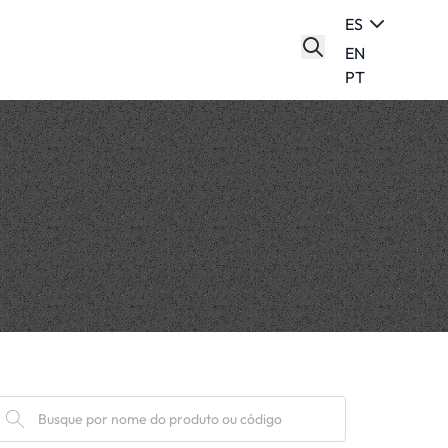
ES
EN
PT