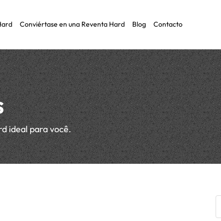
Hard
Conviértase en una Reventa Hard
Blog
Contacto
es MRO
totipos
s
rd ideal para você.