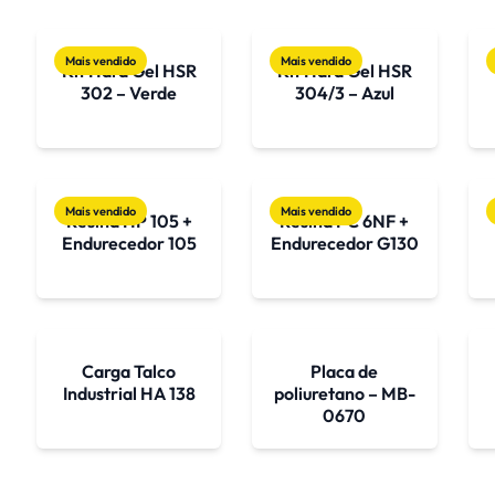
Mais vendido
Mais vendido
Kit Hard Gel HSR
Kit Hard Gel HSR
302 – Verde
304/3 – Azul
Mais vendido
Mais vendido
Resina HP 105 +
Resina PC 6NF +
Endurecedor 105
Endurecedor G130
Carga Talco
Placa de
Industrial HA 138
poliuretano – MB-
0670