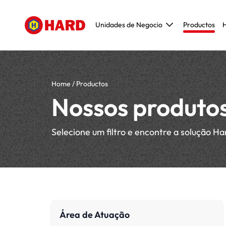
Unidades de Negocio
Productos
Construcción civil
Construcción Metálica y Prefabricada
Mantenimiento, Reparación y Operacion
Home
/
Productos
Modelado, Herramental y creación de pro
Nossos produto
Original Equipment Manufacturer (OEM)
Selecione um filtro e encontre a solução Ha
Área de Atuação