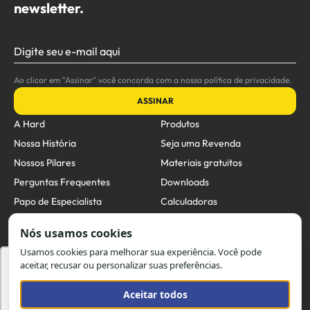
newsletter.
Digite seu e-mail aqui
Ao clicar em "Assinar" você concorda com a nossa política de privacidade.
ASSINAR
A Hard
Produtos
Nossa História
Seja uma Revenda
Nossos Pilares
Materiais gratuitos
Perguntas Frequentes
Downloads
Papo de Especialista
Calculadoras
Unidades de Negócios
Canal de Ética
Contato
Utilizamos cookies para oferecer melhor
experiência, melhorar o desempenho, analisar
Email:
comercial@hard.com.br
como você interage em nosso site e
Telefone: (47) 4009-7200