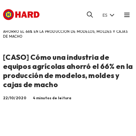
ES
HOME
/
BLOG
/
[CASO] CÓMO UNA INDUSTRIA DE EQUIPOS AGRÍCOLAS
AHORRÓ EL 66% EN LA PRODUCCIÓN DE MODELOS, MOLDES Y CAJAS
DE MACHO
[CASO] Cómo una industria de
equipos agrícolas ahorró el 66% en la
producción de modelos, moldes y
cajas de macho
22/10/2020
4 minutos de leitura