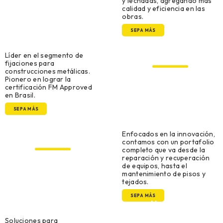
y lechadas, agregando más
calidad y eficiencia en las
obras.
SEPA MÁS
Construcción Metálica
y Prefabricada
Líder en el segmento de
fijaciones para
construcciones metálicas.
Pionero en lograr la
certificación FM Approved
en Brasil.
SEPA MÁS
Mantenimiento,
Reparación y
Enfocados en la innovación,
Operaciones MRO
contamos con un portafolio
completo que va desde la
reparación y recuperación
de equipos, hasta el
mantenimiento de pisos y
tejados.
SEPA MÁS
Modelado,
Herramental y
creación de prototipos
Soluciones para