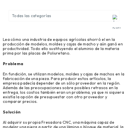
Todas las categorías
Ver todo
Lea cómo una industria de equipos agrícolas ahorró el en la
Agronegocio (2)
producción de modelos, moldes y cajas de macho y aún ganó en
productividad. Todo ello sustituyendo el aluminio de la materia
Biblioteca técnica (7)
prima por las placas de Poliuretano.
Problema
Casos de Éxito (9)
En fundición, se utilizan modelos, moldes y cajas de machos en la
Construcción civil (9)
fabricación de una pieza. Para producir estos artículos, la
empresa padecía depender de un sólo proveedor en la región.
Construcción Metálica y Prefabricada (11)
Además de las preocupaciones sobre posibles retrasos en la
entrega, los costos también eran un problema, ya que ni siquiera
existía la opción de presupuestar con otro proveedor y
Mantenimiento, Reparación y Operaciones (4)
comparar precios.
Modelado Herramental y creación de prototipos (4)
Solución
Al adquirir su propia Fresadora CNC, una máquina capaz de
modelar una pieza a partir de una lámina o bloque de material, la