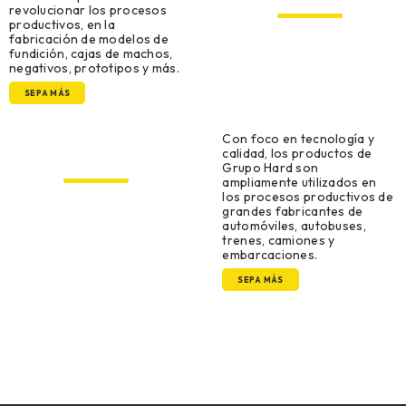
revolucionar los procesos
productivos, en la
fabricación de modelos de
fundición, cajas de machos,
negativos, prototipos y más.
SEPA MÁS
Con foco en tecnología y
Original Equipment
calidad, los productos de
Manufacturer (OEM)
Grupo Hard son
ampliamente utilizados en
los procesos productivos de
grandes fabricantes de
automóviles, autobuses,
trenes, camiones y
embarcaciones.
SEPA MÁS