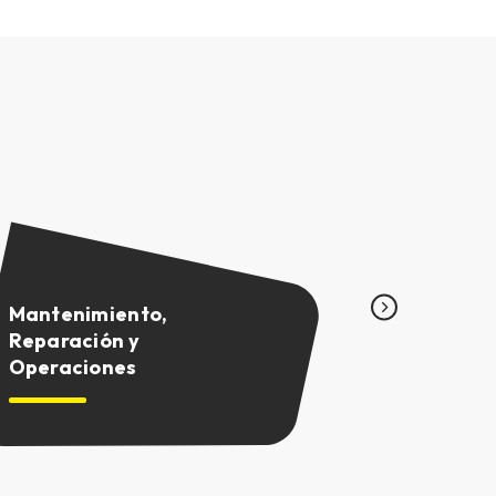
Modela
Mantenimiento,
Herrame
Reparación y
creación
Operaciones
prototip