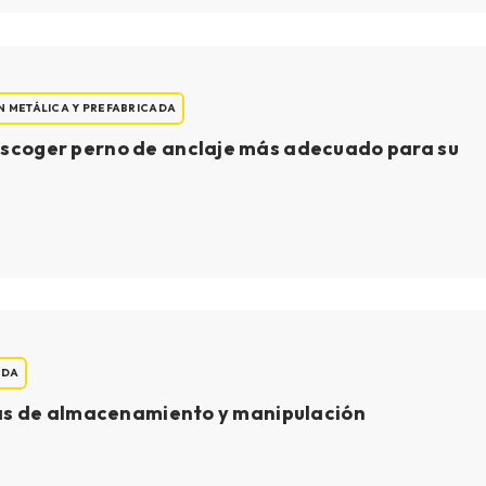
 METÁLICA Y PREFABRICADA
escoger perno de anclaje más adecuado para su
ADA
emas de almacenamiento y manipulación