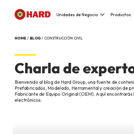
Unidades de Negocio
Productos
Construcción civil
Construcción Metálica y Prefabricada
HOME
/
BLOG
/
CONSTRUCCIÓN CIVIL
Mantenimiento, Reparación y Operaci
Modelado, Herramental y creación de p
Charla de expert
Original Equipment Manufacturer (OEM)
Bienvenido al blog de Hard Group, una fuente de conteni
Prefabricados, Modelado, Herramental y creación de pr
Fabricante de Equipo Original (OEM). Aquí encontrarás lo
electrónicos.