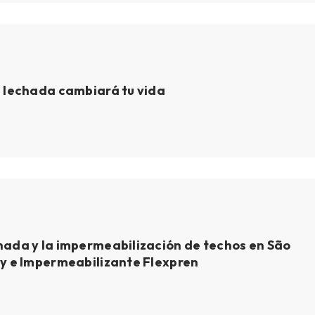
a lechada cambiará tu vida
hada y la impermeabilización de techos en São
ty e Impermeabilizante Flexpren