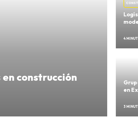
CONST
Logís
mode
4 MINU
 en construcción
Grup
en Ex
3 MINU