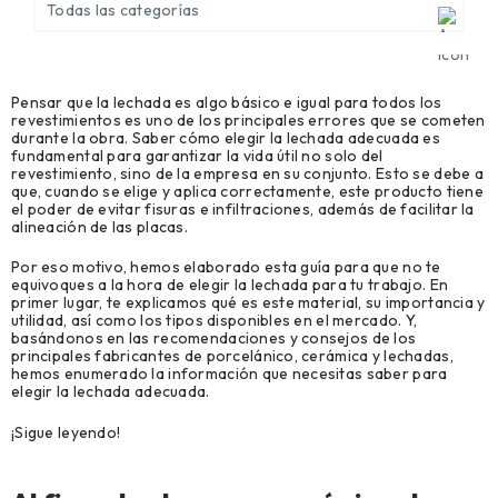
Todas las categorías
Ver todo
Pensar que la lechada es algo básico e igual para todos los
Agronegocio (2)
revestimientos es uno de los principales errores que se cometen
durante la obra. Saber cómo elegir la lechada adecuada es
Biblioteca técnica (7)
fundamental para garantizar la vida útil no solo del
revestimiento, sino de la empresa en su conjunto. Esto se debe a
que, cuando se elige y aplica correctamente, este producto tiene
Casos de Éxito (9)
el poder de evitar fisuras e infiltraciones, además de facilitar la
alineación de las placas.
Construcción civil (9)
Por eso motivo, hemos elaborado esta guía para que no te
equivoques a la hora de elegir la lechada para tu trabajo. En
Construcción Metálica y Prefabricada (11)
primer lugar, te explicamos qué es este material, su importancia y
utilidad, así como los tipos disponibles en el mercado. Y,
Mantenimiento, Reparación y Operaciones (4)
basándonos en las recomendaciones y consejos de los
principales fabricantes de porcelánico, cerámica y lechadas,
hemos enumerado la información que necesitas saber para
Modelado Herramental y creación de prototipos (4)
elegir la lechada adecuada.
¡Sigue leyendo!