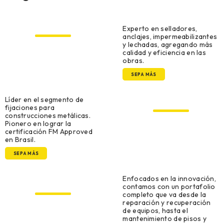
Construcción civil
Experto en selladores,
anclajes, impermeabilizantes
y lechadas, agregando más
calidad y eficiencia en las
obras.
SEPA MÁS
Construcción Metálica
y Prefabricada
Líder en el segmento de
fijaciones para
construcciones metálicas.
Pionero en lograr la
certificación FM Approved
en Brasil.
SEPA MÁS
Mantenimiento,
Reparación y
Enfocados en la innovación,
Operaciones MRO
contamos con un portafolio
completo que va desde la
reparación y recuperación
de equipos, hasta el
mantenimiento de pisos y