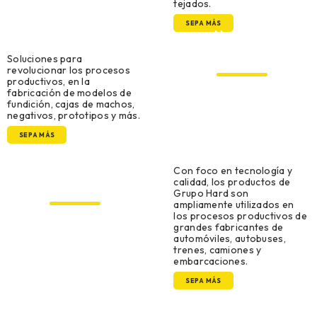
tejados.
SEPA MÁS
Modelado,
Herramental y
creación de prototipos
Soluciones para
revolucionar los procesos
productivos, en la
fabricación de modelos de
fundición, cajas de machos,
negativos, prototipos y más.
SEPA MÁS
Con foco en tecnología y
Original Equipment
calidad, los productos de
Manufacturer (OEM)
Grupo Hard son
ampliamente utilizados en
los procesos productivos de
grandes fabricantes de
automóviles, autobuses,
trenes, camiones y
embarcaciones.
SEPA MÁS