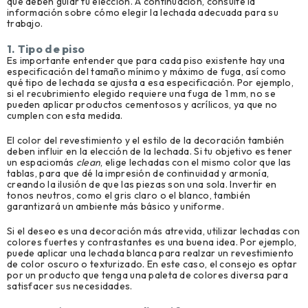
que deben guiar tu elección. A continuación, consulte la
información sobre cómo elegir la lechada adecuada para su
trabajo.
1. Tipo de piso
Es importante entender que para cada piso existente hay una
especificación del tamaño mínimo y máximo de fuga, así como
qué tipo de lechada se ajusta a esa especificación. Por ejemplo,
si el recubrimiento elegido requiere una fuga de 1 mm, no se
pueden aplicar productos cementosos y acrílicos, ya que no
cumplen con esta medida.
El color del revestimiento y el estilo de la decoración también
deben influir en la elección de la lechada. Si tu objetivo es tener
un espaciomás
clean
, elige lechadas con el mismo color que las
tablas, para que dé la impresión de continuidad y armonía,
creando la ilusión de que las piezas son una sola. Invertir en
tonos neutros, como el gris claro o el blanco, también
garantizará un ambiente más básico y uniforme.
Si el deseo es una decoración más atrevida, utilizar lechadas con
colores fuertes y contrastantes es una buena idea. Por ejemplo,
puede aplicar una lechada blanca para realzar un revestimiento
de color oscuro o texturizado. En este caso, el consejo es optar
por un producto que tenga una paleta de colores diversa para
satisfacer sus necesidades.