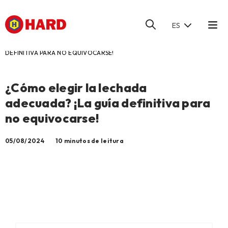
ES
HOME
/
BLOG
/
¿CÓMO ELEGIR LA LECHADA ADECUADA? ¡LA GUÍA
DEFINITIVA PARA NO EQUIVOCARSE!
¿Cómo elegir la lechada
adecuada? ¡La guía definitiva para
no equivocarse!
05/08/2024
10 minutos de leitura