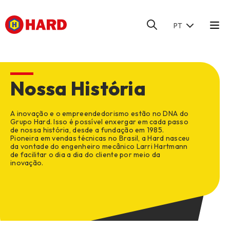
PT
HOME
/
A HARD
/
NOSSA HISTÓRIA
Nossa História
A inovação e o empreendedorismo estão no DNA do
Grupo Hard. Isso é possível enxergar em cada passo
de nossa história, desde a fundação em 1985.
Pioneira em vendas técnicas no Brasil, a Hard nasceu
da vontade do engenheiro mecânico Larri Hartmann
de facilitar o dia a dia do cliente por meio da
inovação.