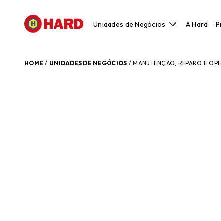
Unidades de Negócios
A Hard
P
Construção Civil
Construção Metálica e Pré-Moldado
HOME
/
UNIDADES DE NEGÓCIOS
/
MANUTENÇÃO, REPARO E OP
Manutenção, Reparo e Operações
Modelação, Ferramentaria e Prototipa
Original Equipment Manufacturer