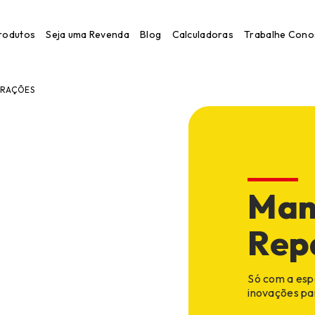
rodutos
Seja uma Revenda
Blog
Calculadoras
Trabalhe Cono
ERAÇÕES
gem
Man
Rep
Só com a espe
inovações par