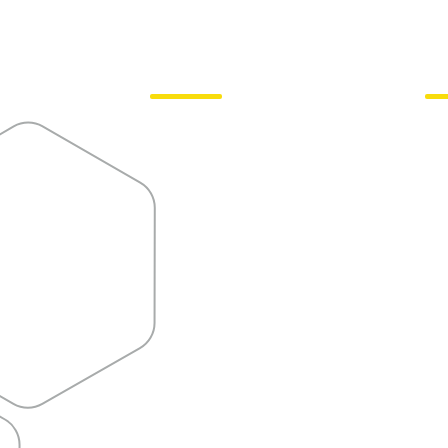
Reparo
e
Operações