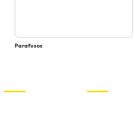
Parafusos
Construção
Metálica
e
Construção
Pré-
Civil
Moldado
Manutenção,