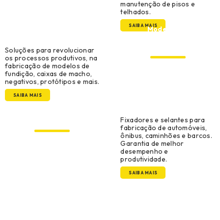
manutenção de pisos e
telhados.
SAIBA MAIS
Modelação,
Ferramentaria e
Prototipagem
Soluções para revolucionar
os processos produtivos, na
fabricação de modelos de
fundição, caixas de macho,
negativos, protótipos e mais.
SAIBA MAIS
Original Equipment
Manufacturer
Fixadores e selantes para
fabricação de automóveis,
ônibus, caminhões e barcos.
Garantia de melhor
desempenho e
produtividade.
SAIBA MAIS