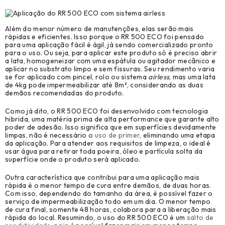
Além do menor número de manutenções, elas serão mais
rápidas e eficientes. Isso porque o RR 500 ECO foi pensado
para uma aplicação fácil é ágil, já sendo comercializado pronto
para o uso. Ou seja, para aplicar este produto só é preciso abrir
a lata, homogeneizar com uma espátula ou agitador mecânico e
aplicar no substrato limpo e sem fissuras. Seu rendimento varia
se for aplicado com pincel, rolo ou sistema
airless
, mas uma lata
de 4kg pode impermeabilizar até 8m², considerando as duas
demãos recomendadas do produto.
Como já dito, o RR 500 ECO foi desenvolvido com tecnologia
hibrida, uma matéria prima de alta performance que garante alto
poder de adesão. Isso significa que em superfícies devidamente
limpas, não é necessário o
uso de primer
, eliminando uma etapa
da aplicação. Para atender aos requisitos de limpeza, o ideal é
usar água para retirar toda poeira, óleo e partícula solta da
superfície onde o produto será aplicado.
Outra característica que contribui para uma aplicação mais
rápida é o menor tempo de cura entre demãos, de duas horas.
Com isso, dependendo do tamanho da área, é possível fazer o
serviço de impermeabilização todo em um dia. O menor tempo
de cura final, somente 48 horas, colabora para a liberação mais
rápida do local. Resumindo, o uso do RR 500 ECO é um
salto de