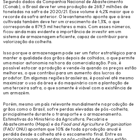
Segundo dados da Companhia Nacional de Abastecimento
Revenda (1)
(Conab), o Brasil deve ter uma produção de 268,7 milhões de
toneladas na safra de 2020/21. Esse volume é 4,2% maior que o
recorde da safra anterior. O levantamento aponta que a área
cultivada também deve ter um crescimento de 1,3%, o que
corresponde a 879,5 mil hectares a mais. Com esses números,
ficou ainda mais evidente a importância de investir em um
sistema de armazenagem eficiente, capaz de contribuir para
valorização da colheita.
Isso porque a armazenagem pode ser um fator estratégico para
manter a qualidade dos grãos depois de colhidos, o que permite
uma maior autonomia na hora da comercialização. Pois, é
possível estocar a produção e vende-la quando os preços estão
melhores, o que contribui para um aumento dos lucros do
produtor. Em algumas regiões brasileiras, é possível até mesmo
maximizar o uso da área e do maquinário com a plantação de
uma terceira safra, o que somente é viável com a existência de
um armazém.
Porém, mesmo um país relevante mundialmente na produção de
grãos como o Brasil, sofre perdas elevadas de pós-colheita,
principalmente durante o transporte e o armazenamento.
Estimativas do Ministério da Agricultura, Pecuária e
Abastecimento (Mapa) e da
Food and Agriculture Organization
(FAO/ ONU) apontam que 10% de toda a produção anual é
perdida desde a colheita até o escoamento final. Entre as
principais causas de perdas na pós-colheita de grãos estão