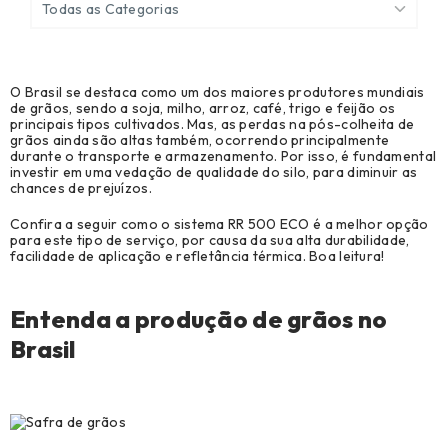
Todas as Categorias
Ver Todos
O Brasil se destaca como um dos maiores produtores mundiais
Agronegócio (7)
de grãos, sendo a soja, milho, arroz, café, trigo e feijão os
principais tipos cultivados. Mas, as perdas na pós-colheita de
Biblioteca Técnica (69)
grãos ainda são altas também, ocorrendo principalmente
durante o transporte e armazenamento. Por isso, é fundamental
investir em uma vedação de qualidade do silo, para diminuir as
Cases de sucesso (32)
chances de prejuízos.
Construção Civil (98)
Confira a seguir como o sistema RR 500 ECO é a melhor opção
para este tipo de serviço, por causa da sua alta durabilidade,
facilidade de aplicação e refletância térmica. Boa leitura!
Construção Metálica e Pré-Moldado (97)
Manutenção, Reparo e Operações (28)
Entenda a produção de grãos no
Modelação, Ferramentaria e Prototipagem (8)
Brasil
Notícias (9)
Original Equipment Manufacturer (1)