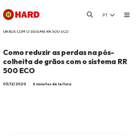
PT
HOME
/
BLOG
/
COMO REDUZIR AS PERDAS NA PÓS-COLHEITA DE
GRÃOS COM O SISTEMA RR 500 ECO
Como reduzir as perdas na pós-
colheita de grãos com o sistema RR
500 ECO
03/12/2020
6 minutos de leitura