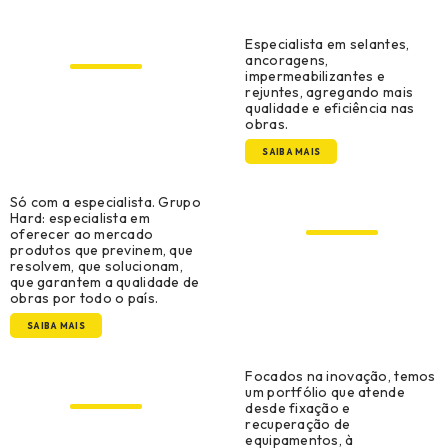
Construção Civil
Especialista em selantes,
ancoragens,
impermeabilizantes e
rejuntes, agregando mais
qualidade e eficiência nas
obras.
SAIBA MAIS
Construção Metálica e
Só com a especialista. Grupo
Pré-Moldado
Hard: especialista em
oferecer ao mercado
produtos que previnem, que
resolvem, que solucionam,
que garantem a qualidade de
obras por todo o país.
SAIBA MAIS
Manutenção, Reparo e
Focados na inovação, temos
Operações
um portfólio que atende
desde fixação e
recuperação de
equipamentos, à