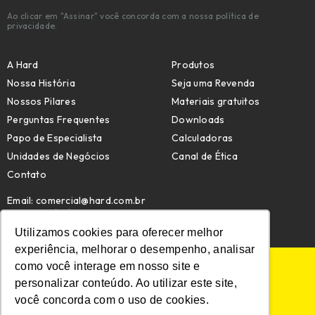
Ao clicar em "Assinar" você concorda com a nossa política de
privacidade.
A Hard
Produtos
Nossa História
Seja uma Revenda
Nossos Pilares
Materiais gratuitos
Perguntas Frequentes
Downloads
Papo de Especialista
Calculadoras
Unidades de Negócios
Canal de Ética
Contato
Email:
comercial@hard.com.br
Telefone: (47) 4009-7209
Utilizamos cookies para oferecer melhor
experiência, melhorar o desempenho, analisar
como você interage em nosso site e
POLÍTICA DE PRIVACIDADE
personalizar conteúdo. Ao utilizar este site,
POLÍTICA DE COOKIES
MAPA DO SITE
você concorda com o uso de cookies.