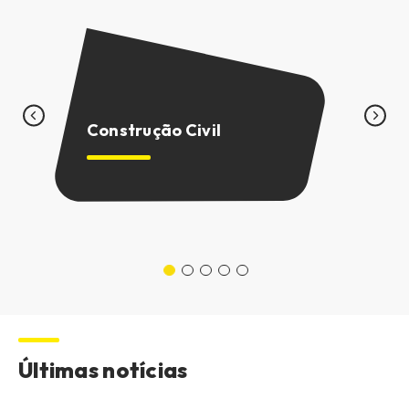
C
M
Construção Civil
M
Últimas notícias