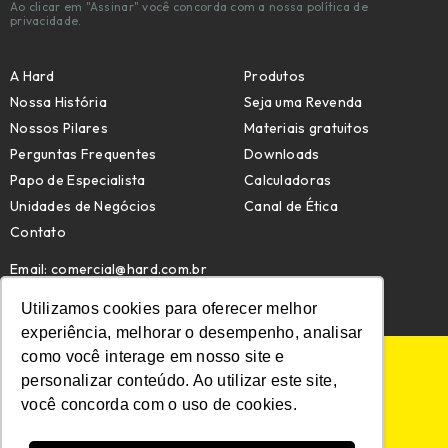
Ao clicar em "Assinar" você concorda com a nossa política de
privacidade.
A Hard
Produtos
Nossa História
Seja uma Revenda
Nossos Pilares
Materiais gratuitos
Perguntas Frequentes
Downloads
Papo de Especialista
Calculadoras
Unidades de Negócios
Canal de Ética
Contato
Email:
comercial@hard.com.br
Telefone: (47) 4009-7209
Utilizamos cookies para oferecer melhor
experiência, melhorar o desempenho, analisar
como você interage em nosso site e
POLÍTICA DE PRIVACIDADE
personalizar conteúdo. Ao utilizar este site,
POLÍTICA DE COOKIES
você concorda com o uso de cookies.
MAPA DO SITE
© HARD. TODOS OS DIREITOS RESERVADOS.