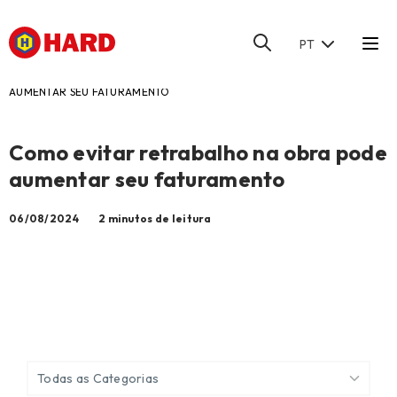
PT
HOME
/
BLOG
/
COMO EVITAR RETRABALHO NA OBRA PODE
AUMENTAR SEU FATURAMENTO
Como evitar retrabalho na obra pode
aumentar seu faturamento
06/08/2024
2 minutos de leitura
Todas as Categorias