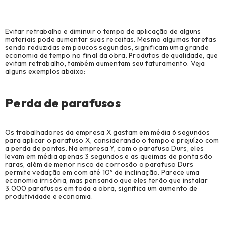
Ver Todos
Evitar retrabalho e diminuir o tempo de aplicação de alguns
Agronegócio (7)
materiais pode aumentar suas receitas. Mesmo algumas tarefas
sendo reduzidas em poucos segundos, significam uma grande
Biblioteca Técnica (69)
economia de tempo no final da obra. Produtos de qualidade, que
evitam retrabalho, também aumentam seu faturamento. Veja
alguns exemplos abaixo:
Cases de sucesso (32)
Construção Civil (98)
Perda de parafusos
Construção Metálica e Pré-Moldado (97)
Os trabalhadores da empresa X gastam em média 6 segundos
Manutenção, Reparo e Operações (28)
para aplicar o parafuso X, considerando o tempo e prejuízo com
a perda de pontas. Na empresa Y, com o parafuso Durs, eles
Modelação, Ferramentaria e Prototipagem (8)
levam em média apenas 3 segundos e as queimas de ponta são
raras, além de menor risco de corrosão o parafuso Durs
permite vedação em com até 10º de inclinação. Parece uma
Notícias (9)
economia irrisória, mas pensando que eles terão que instalar
3.000 parafusos em toda a obra, significa um aumento de
Original Equipment Manufacturer (1)
produtividade e economia.
Revenda (1)