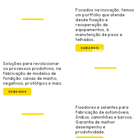
Manutenção, Reparo e
Focados na inovação, temos
Operações
um portfólio que atende
desde fixação e
recuperação de
equipamentos, à
manutenção de pisos e
telhados.
SAIBA MAIS
Modelação,
Ferramentaria e
Prototipagem
Soluções para revolucionar
os processos produtivos, na
fabricação de modelos de
fundição, caixas de macho,
negativos, protótipos e mais.
SAIBA MAIS
Original Equipment
Manufacturer
Fixadores e selantes para
fabricação de automóveis,
ônibus, caminhões e barcos.
Garantia de melhor
desempenho e
produtividade.