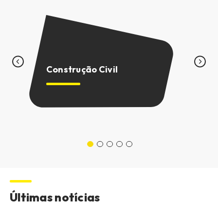
C
M
Construção Civil
M
Últimas notícias