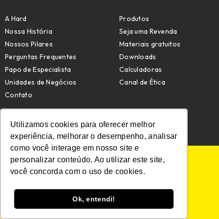
A Hard
Produtos
Nossa História
Seja uma Revenda
Nossos Pilares
Materiais gratuitos
Perguntas Frequentes
Downloads
Papo de Especialista
Calculadoras
Unidades de Negócios
Canal de Ética
Contato
Email:
comercial@hard.com.br
Telefone: (47) 4009-7209
Utilizamos cookies para oferecer melhor
experiência, melhorar o desempenho, analisar
como você interage em nosso site e
personalizar conteúdo. Ao utilizar este site,
POLÍTICA DE PRIVACIDADE
POLÍTICA DE COOKIES
você concorda com o uso de cookies.
MAPA DO SITE
Ok, entendi!
© HARD. TODOS OS DIREITOS RESERVADOS.