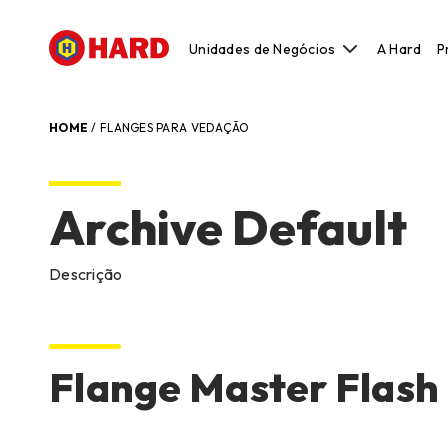
Unidades de Negócios
A Hard
P
Construção Civil
Construção Metálica e Pré-Moldado
HOME
/
FLANGES PARA VEDAÇÃO
Manutenção, Reparo e Operações
Modelação, Ferramentaria e Prototipa
Archive Default
Original Equipment Manufacturer
Descrição
Flange Master Flash