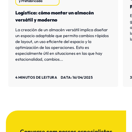
y Prefabricada
Logística: cómo montar un almacén
E
versátil y moderno
g
a
La creación de un almacén versátil implica diseñar
l
un espacio adaptable que permita cambios rápidos
l
de layout, un uso eficiente del espacio y la
optimización de las operaciones. Esto es
especialmente útil en situaciones en las que hay
estacionalidad, cambios...
Saiba mais
S
4 MINUTOS DE LEITURA
DATA: 16/04/2025
3
Converse com nossos especialistas