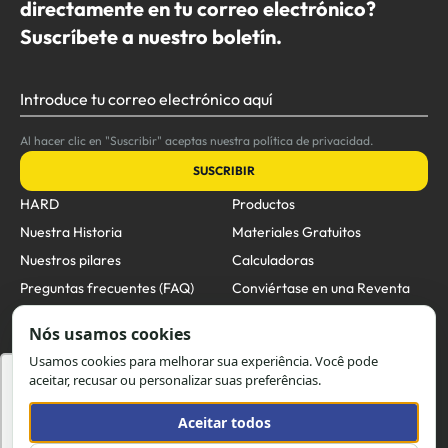
directamente en tu correo electrónico?
Suscríbete a nuestro boletín.
Introduce tu correo electrónico aquí
Al hacer clic en "Suscribir" aceptas nuestra política de privacidad.
SUSCRIBIR
HARD
Productos
Nuestra Historia
Materiales Gratuitos
Nuestros pilares
Calculadoras
Preguntas frecuentes (FAQ)
Conviértase en una Reventa
Hard
Blog
Contacto
Unidades de Negocio
Utilizamos cookies para oferecer melhor
experiência, melhorar o desempenho, analisar
Email:
comercial@hard.com.br
como você interage em nosso site e
Teléfono: (47) 4009-7200