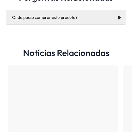
Onde posso comprar este produto?
Notícias Relacionadas
https://hard.com.br/contato