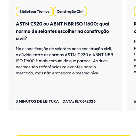
Biblioteca Técnica
Construção Civil
ASTM C920 ou ABNT NBR ISO 11600: qual
norma de selantes escolher na construção
civil?
M
p
Na especificação de selantes para construção civil,
r
a dúvida entre as normas ASTM C920 e ABNT NBR
c
ISO 11600 é mais comum do que parece. As duas
e
normas são referências relevantes para o
a
mercado, mas não entregam o mesmo nível...
Saiba mais
S
3 MINUTOS DE LEITURA
DATA: 18/06/2026
6