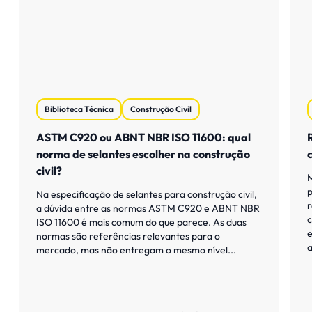
Biblioteca Técnica
Construção Civil
ASTM C920 ou ABNT NBR ISO 11600: qual
norma de selantes escolher na construção
civil?
M
p
Na especificação de selantes para construção civil,
r
a dúvida entre as normas ASTM C920 e ABNT NBR
c
ISO 11600 é mais comum do que parece. As duas
e
normas são referências relevantes para o
a
mercado, mas não entregam o mesmo nível...
Saiba mais
S