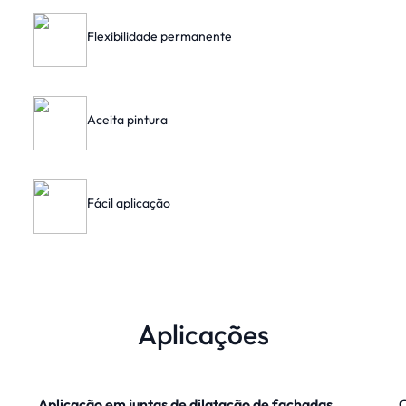
Flexibilidade permanente
Aceita pintura
Fácil aplicação
Aplicações
Aplicação em juntas de dilatação de fachadas
C