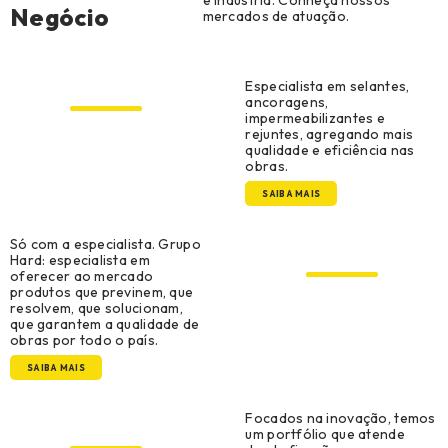
e Indústria. Conheça nossos
Negócio
mercados de atuação.
Construção Civil
Especialista em selantes,
ancoragens,
impermeabilizantes e
rejuntes, agregando mais
qualidade e eficiência nas
obras.
SAIBA MAIS
Construção Metálica e
Só com a especialista. Grupo
Pré-Moldado
Hard: especialista em
oferecer ao mercado
produtos que previnem, que
resolvem, que solucionam,
que garantem a qualidade de
obras por todo o país.
SAIBA MAIS
Manutenção, Reparo e
Focados na inovação, temos
Operações
um portfólio que atende