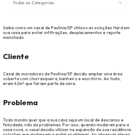
Todas as Categorias
Ver Todos
Saiba como um casal de Paulínia/SP utilizou as soluções Hard em
Agronegócio (7)
sua casa para evitar infiltrações, desplacamentos e rejunte
manchado.
Biblioteca Técnica (69)
Cases de sucesso (32)
Cliente
Construção Civil (98)
Casal de moradores de Paulínia/SP decidiu ampliar uma área
Construção Metálica e Pré-Moldado (97)
coberta com churrasqueira, banheiro e escritório. Ao todo,
eram 42m² que fariam parte da obra.
Manutenção, Reparo e Operações (28)
Problema
Modelação, Ferramentaria e Prototipagem (8)
Notícias (9)
Todo mundo quer que a sua casa seja um local de descanso e
felicidade, não de problemas. Por isso, quando mudaram para a
Original Equipment Manufacturer (1)
casa nova, o casal decidiu utilizar na expansão de sua residência
soluções que ajudassem a evitar problemas. Ao observar alguns