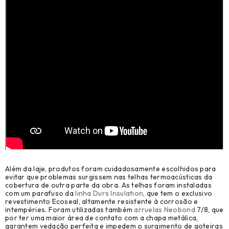
Além da laje, produtos foram cuidadosamente escolhidos para
evitar que problemas surgissem nas telhas termoacústicas da
cobertura de outra parte da obra. As telhas foram instaladas
com um parafuso da
linha Durs Insulation
, que tem o exclusivo
revestimento Ecoseal, altamente resistente à corrosão e
intempéries. Foram utilizadas também
arruelas Neobond
7/8, que
por ter uma maior área de contato com a chapa metálica,
garantem vedação perfeita e impedem o surgimento de goteiras