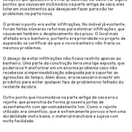
Revenda (1)
pontos que causavam incômodos na parte antiga da casa, eles
listaram investimentos que desejavam fazer para não ter
problemas na parte nova.
O primeiro ponto era evitar infiltrações. No imóvel já existente,
foram feitas inúmeras reformas para eliminar infiltrações, que
causavam também o desplacamento dos pisos. O local mais
afetado era o banheiro, portanto era prioridade no projeto de
expansão se certificar de que o novo banheiro não traria os
mesmos problemas.
O desejo de evitar infiltrações não ficava restrito apenas ao
banheiro. Uma parte da construção teria uma laje exposta, que
poderia se transformar em um enorme problema caso não
recebesse a impermeabilização adequada para suportar as
agressões do tempo. Além disso, era necessário investir em
produtos para evitar qualquer tipo de problema no telhado do
restante da obra.
Outro ponto que incomodava na parte antiga da casa era o
rejunte, que preenchia de forma grosseira juntas de
assentamento com aproximadamente 1cm. Como o rejunte
utilizado era cimentício, que é extremamente poroso e tem uma
durabilidade muito baixa, o material manchava e sujava com
muita facilidade.