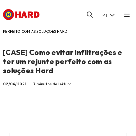
PT
HOME
/
BLOG
/
[CASE] COMO EVITAR INFILTRAÇÕES E TER UM REJUNTE
PERFEITO COM AS SOLUÇÕES HARD
[CASE] Como evitar infiltrações e
ter um rejunte perfeito com as
soluções Hard
02/06/2021
7 minutos de leitura