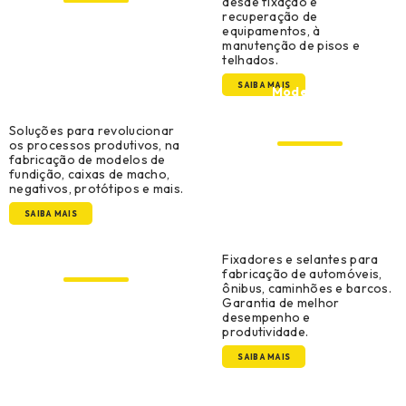
desde fixação e
recuperação de
equipamentos, à
manutenção de pisos e
telhados.
SAIBA MAIS
Modelação,
Ferramentaria e
Prototipagem
Soluções para revolucionar
os processos produtivos, na
fabricação de modelos de
fundição, caixas de macho,
negativos, protótipos e mais.
SAIBA MAIS
Original Equipment
Manufacturer
Fixadores e selantes para
fabricação de automóveis,
ônibus, caminhões e barcos.
Garantia de melhor
desempenho e
produtividade.
SAIBA MAIS