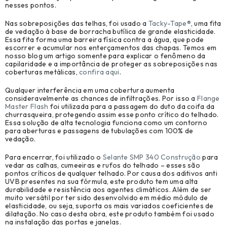
nesses pontos.
Nas sobreposições das telhas, foi usado a
Tacky-Tape®
, uma fita
de vedação à base de borracha butílica de grande elasticidade.
Essa fita forma uma barreira física contra a água, que pode
escorrer e acumular nos enterçamentos das chapas. Temos em
nosso blog um artigo somente para explicar o fenômeno da
capilaridade e a importância de proteger as sobreposições nas
coberturas metálicas,
confira aqui
.
Qualquer interferência em uma cobertura aumenta
consideravelmente as chances de infiltrações. Por isso a
Flange
Master Flash
foi utilizada para a passagem do duto da coifa da
churrasqueira, protegendo assim esse ponto crítico do telhado.
Essa solução de alta tecnologia funciona como um contorno
para aberturas e passagens de tubulações com 100% de
vedação.
Para encerrar, foi utilizado o
Selante SMP 340 Construção
para
vedar as calhas, cumeeiras e rufos do telhado – esses são
pontos críticos de qualquer telhado. Por causa dos aditivos anti
UVB presentes na sua fórmula, este produto tem uma alta
durabilidade e resistência aos agentes climáticos. Além de ser
muito versátil por ter sido desenvolvido em médio módulo de
elasticidade, ou seja, suporta os mais variados coeficientes de
dilatação. No caso desta obra, este produto também foi usado
na instalação das portas e janelas.