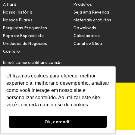
A Hard
Produtos
Nossa História
Seja uma Revenda
Nossos Pilares
Materiais gratuitos
Perguntas Frequentes
Downloads
Papo de Especialista
Calculadoras
Unidades de Negócios
Canal de Ética
Contato
Email:
comercial@hard.com.br
Telefone: (47) 4009-7209
Utilizamos cookies para oferecer melhor
experiência, melhorar o desempenho, analisar
como você interage em nosso site e
POLÍTICA DE PRIVACIDADE
personalizar conteúdo. Ao utilizar este site,
POLÍTICA DE COOKIES
MAPA DO SITE
você concorda com o uso de cookies.
© HARD. TODOS OS DIREITOS RESERVADOS.
Ok, entendi!