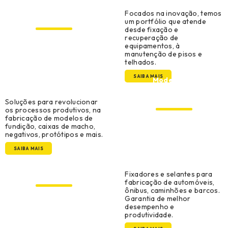
Manutenção, Reparo e
Focados na inovação, temos
Operações
um portfólio que atende
desde fixação e
recuperação de
equipamentos, à
manutenção de pisos e
telhados.
SAIBA MAIS
Modelação,
Ferramentaria e
Prototipagem
Soluções para revolucionar
os processos produtivos, na
fabricação de modelos de
fundição, caixas de macho,
negativos, protótipos e mais.
SAIBA MAIS
Original Equipment
Manufacturer
Fixadores e selantes para
fabricação de automóveis,
ônibus, caminhões e barcos.
Garantia de melhor
desempenho e
produtividade.