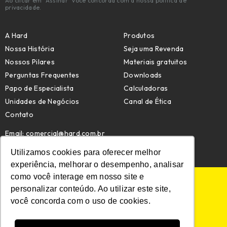
Ao clicar em "Assinar" você concorda com a nossa política de
privacidade.
A Hard
Produtos
Nossa História
Seja uma Revenda
Nossos Pilares
Materiais gratuitos
Perguntas Frequentes
Downloads
Papo de Especialista
Calculadoras
Unidades de Negócios
Canal de Ética
Contato
Email:
comercial@hard.com.br
Telefone: (47) 4009-7209
Utilizamos cookies para oferecer melhor
experiência, melhorar o desempenho, analisar
como você interage em nosso site e
POLÍTICA DE PRIVACIDADE
personalizar conteúdo. Ao utilizar este site,
POLÍTICA DE COOKIES
você concorda com o uso de cookies.
MAPA DO SITE
© HARD. TODOS OS DIREITOS RESERVADOS.