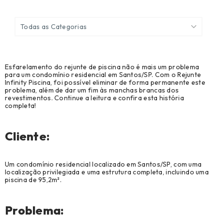
Todas as Categorias
Ver Todos
Esfarelamento do rejunte de piscina não é mais um problema
Agronegócio (7)
para um condomínio residencial em Santos/SP. Com o Rejunte
Infinity Piscina, foi possível eliminar de forma permanente este
Biblioteca Técnica (69)
problema, além de dar um fim às manchas brancas dos
revestimentos. Continue a leitura e confira esta história
completa!
Cases de sucesso (32)
Construção Civil (98)
Cliente:
Construção Metálica e Pré-Moldado (97)
Um condomínio residencial localizado em Santos/SP, com uma
Manutenção, Reparo e Operações (28)
localização privilegiada e uma estrutura completa, incluindo uma
piscina de 95,2m².
Modelação, Ferramentaria e Prototipagem (8)
Notícias (9)
Problema: