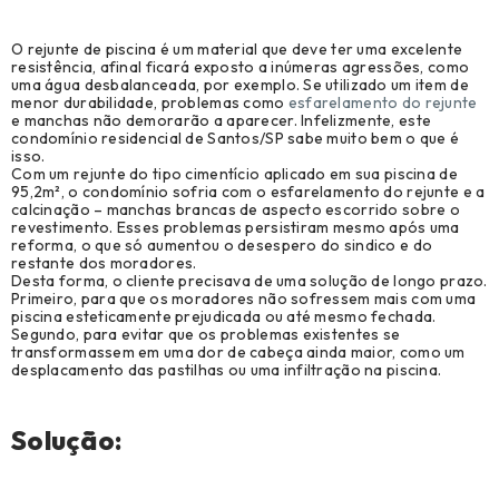
Original Equipment Manufacturer (1)
O rejunte de piscina é um material que deve ter uma excelente
Revenda (1)
resistência, afinal ficará exposto a inúmeras agressões, como
uma água desbalanceada, por exemplo. Se utilizado um item de
menor durabilidade, problemas como
esfarelamento do rejunte
e manchas não demorarão a aparecer. Infelizmente, este
condomínio residencial de Santos/SP sabe muito bem o que é
isso.
Com um rejunte do tipo cimentício aplicado em sua piscina de
95,2m², o condomínio sofria com o esfarelamento do rejunte e a
calcinação – manchas brancas de aspecto escorrido sobre o
revestimento. Esses problemas persistiram mesmo após uma
reforma, o que só aumentou o desespero do sindico e do
restante dos moradores.
Desta forma, o cliente precisava de uma solução de longo prazo.
Primeiro, para que os moradores não sofressem mais com uma
piscina esteticamente prejudicada ou até mesmo fechada.
Segundo, para evitar que os problemas existentes se
transformassem em uma dor de cabeça ainda maior, como um
desplacamento das pastilhas ou uma infiltração na piscina.
Solução: