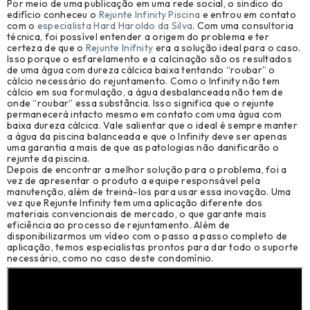
Por meio de uma publicação em uma rede social, o sindico do
edifício conheceu o
Rejunte Infinity Piscina
e entrou em contato
com o
especialista Hard Haroldo da Silva
. Com uma consultoria
técnica, foi possível entender a origem do problema e ter
certeza de que o
Rejunte Inifnity
era a solução ideal para o caso.
Isso porque o esfarelamento e a calcinação são os resultados
de uma água com dureza cálcica baixa tentando “roubar” o
cálcio necessário do rejuntamento. Como o Infinity não tem
cálcio em sua formulação, a água desbalanceada não tem de
onde “roubar” essa substância. Isso significa que o rejunte
permanecerá intacto mesmo em contato com uma água com
baixa dureza cálcica. Vale salientar que o ideal é sempre manter
a água da piscina balanceada e que o Infinity deve ser apenas
uma garantia a mais de que as patologias não danificarão o
rejunte da piscina.
Depois de encontrar a melhor solução para o problema, foi a
vez de apresentar o produto a equipe responsável pela
manutenção, além de treiná-los para usar essa inovação. Uma
vez que Rejunte Infinity tem uma aplicação diferente dos
materiais convencionais de mercado, o que garante mais
eficiência ao processo de rejuntamento. Além de
disponibilizarmos um vídeo com o passo a passo completo de
aplicação, temos especialistas prontos para dar todo o suporte
necessário, como no caso deste condomínio.