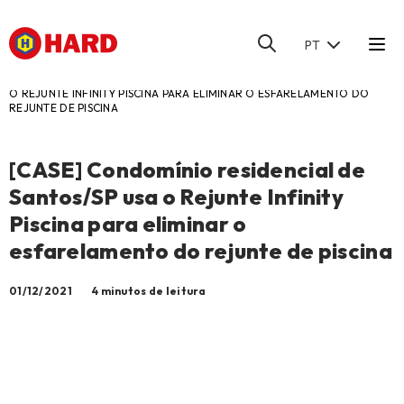
PT
HOME
/
BLOG
/
[CASE] CONDOMÍNIO RESIDENCIAL DE SANTOS/SP USA
O REJUNTE INFINITY PISCINA PARA ELIMINAR O ESFARELAMENTO DO
REJUNTE DE PISCINA
[CASE] Condomínio residencial de
Santos/SP usa o Rejunte Infinity
Piscina para eliminar o
esfarelamento do rejunte de piscina
01/12/2021
4 minutos de leitura