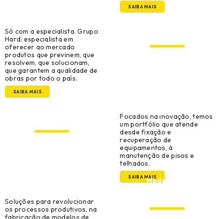
SAIBA MAIS
Construção Metálica e
Só com a especialista. Grupo
Pré-Moldado
Hard: especialista em
oferecer ao mercado
produtos que previnem, que
resolvem, que solucionam,
que garantem a qualidade de
obras por todo o país.
SAIBA MAIS
Manutenção, Reparo e
Focados na inovação, temos
Operações
um portfólio que atende
desde fixação e
recuperação de
equipamentos, à
manutenção de pisos e
telhados.
SAIBA MAIS
Modelação,
Ferramentaria e
Prototipagem
Soluções para revolucionar
os processos produtivos, na
fabricação de modelos de