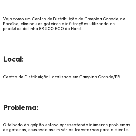
Ver Todos
Veja como um Centro de Distribuição de Campina Grande, na
Agronegócio (7)
Paraíba, eliminou as goteiras e infiltrações utilizando os
produtos da linha RR 500 ECO da Hard.
Biblioteca Técnica (69)
—
Cases de sucesso (32)
Local:
Construção Civil (98)
Construção Metálica e Pré-Moldado (97)
Centro de Distribuição Localizado em Campina Grande/PB.
Manutenção, Reparo e Operações (28)
Modelação, Ferramentaria e Prototipagem (8)
Problema:
Notícias (9)
Original Equipment Manufacturer (1)
O telhado do galpão estava apresentando inúmeros problemas
de goteiras, causando assim vários transtornos para o cliente.
Revenda (1)