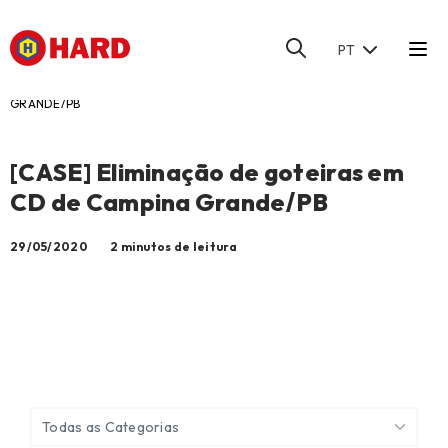
PT
HOME
/
BLOG
/
[CASE] ELIMINAÇÃO DE GOTEIRAS EM CD DE CAMPINA
GRANDE/PB
[CASE] Eliminação de goteiras em
CD de Campina Grande/PB
29/05/2020
2 minutos de leitura
Todas as Categorias