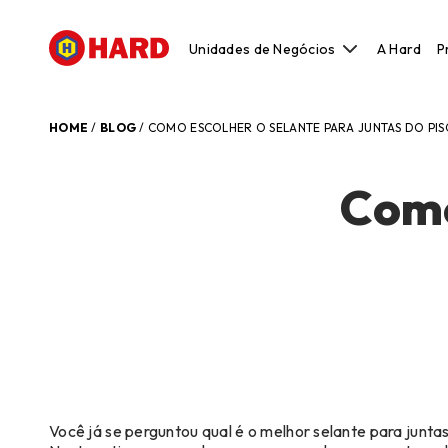
Unidades de Negócios
A Hard
P
Construção Civil
Construção Metálica e Pré-Moldado
HOME
/
BLOG
/
COMO ESCOLHER O SELANTE PARA JUNTAS DO PIS
Manutenção, Reparo e Operações
Modelação, Ferramentaria e Prototipa
Como
Original Equipment Manufacturer
Você já se perguntou qual é o melhor selante para junta