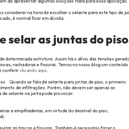
lém de apresentar algumas soluções Hard para essa aplicação.
ios considerar na hora de escolher o selante para este tipo de ju
cado, é normal ficar em dúvida.
 selar as juntas do pis
e determinada estrutura. Assim há o alívio das tensões gerad
rincas, rachaduras e fissuras. Temos no nosso blog um conteúdo
e conferir
clicando aqui
.
Quando se fala de selante para juntas de piso, o primeiro
imento de infiltrações. Porém, não devem ser apenas as
a de selante na junta pode provocar:
as e empilhadeiras, em virtude do desnível do piso;
al;
evitar as trincas e fissuras. Também é necessário fazer o