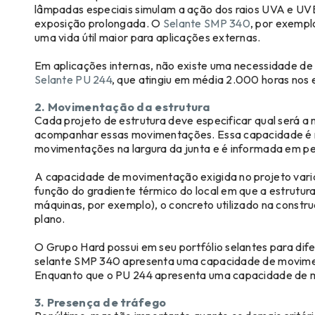
lâmpadas especiais simulam a ação dos raios UVA e UVB
exposição prolongada. O
Selante SMP 340
, por exempl
uma vida útil maior para aplicações externas.
Em aplicações internas, não existe uma necessidade de
Selante PU 244
, que atingiu em média 2.000 horas nos e
2. Movimentação da estrutura
Cada projeto de estrutura deve especificar qual será 
acompanhar essas movimentações. Essa capacidade é m
movimentações na largura da junta e é informada em pe
A capacidade de movimentação exigida no projeto varia
função do gradiente térmico do local em que a estrutura
máquinas, por exemplo), o concreto utilizado na constru
plano.
O Grupo Hard possui em seu portfólio selantes para di
selante SMP 340 apresenta uma capacidade de movimen
Enquanto que o PU 244 apresenta uma capacidade de 
3. Presença de tráfego