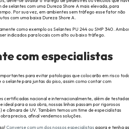
os, deve-se avaliar o tráfego de pedestres ou veículos que hav
m de selantes com uma Dureza Shore A mais elevada, para
tempo. Por sua vez, em ambientes sem tráfego esse fator não
odutos com uma baixa Dureza Shore A.
ovamente como exemplo os Selantes PU 244 ou SMP 340. Ambo
er indicados para locais com alto ou baixo tráfego.
te com especialistas
mportantes para evitar patologias que colocarão em risco tod
e o selante para juntas do piso, assim como contar com
 certificadas nacional e internacionalmente, além de testada
e ideal para a sua obra, nossas linhas passam por rigorosos
ia) e câmara de UV. Também temos um time de especialistas
 obra precisa, afinal vendemos soluções.
iso!
Converse com um dos nossos especialistas
agora e tenha a