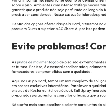
Por último, mas tão importante quanto os demais critéri
sobre o piso. Ambientes com intenso tráfego necessita
garantir que o produto não seja perfurado ao longo do 
precisa ser considerado. Nesse caso, são tolerados pr
Dentro das opções oferecidas pela Hard, citaremos n
possuem Dureza superior a 40 Shore A, por isso podem s
Evite problemas! Con
As
juntas de movimentação
de piso são extremamente i
estrutura. Por isso, é essencial escolher adequadament
fornecedores comprometidos com a qualidade.
Aqui, no Grupo Hard, temos um mix completo de soluções
em nossos exclusivos laboratórios. Para levar a qualidad
ensaios de Kesternich (chuva ácida), Salt Spray (mares
preparados para prestar a consultoria técnica que a sua
Não sofra mais para escolher o selante para juntas do p