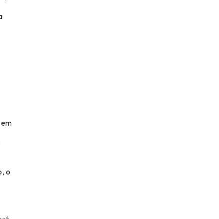
a
o em
o
, o