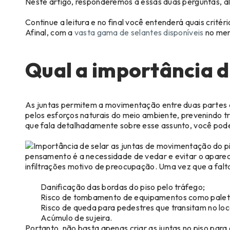
Neste artigo, responderemos a essas duas perguntas, a
Continue a leitura e no final você entenderá quais critér
Afinal, com a
vasta gama de selantes disponíveis
no mer
Qual a importância de
As juntas permitem a movimentação entre duas partes d
pelos esforços naturais do meio ambiente, prevenindo t
que fala detalhadamente sobre esse assunto, você pod
pensamento é a necessidade de vedar e evitar o aparec
infiltrações motivo de preocupação. Uma vez que a falt
Danificação das bordas do piso pelo tráfego;
Risco de tombamento de equipamentos como paleteir
Risco de queda para pedestres que transitam no loc
Acúmulo de sujeira.
Portanto, não basta apenas criar as juntas no piso para 