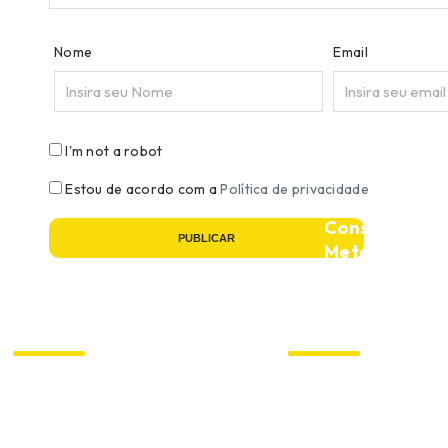
Nome
Email
I'm not a robot
Estou de acordo com a
Política de privacidade
Construção
PUBLICAR
Metálica
e
Construção
Pré-
Civil
Moldado