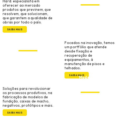
Hard: especialista em
oferecer ao mercado
produtos que previnem, que
resolvem, que solucionam,
que garantem a qualidade de
obras por todo o país.
SAIBA MAIS
Manutenção, Reparo e
Focados na inovação, temos
Operações
um portfólio que atende
desde fixação e
recuperação de
equipamentos, à
manutenção de pisos e
telhados.
SAIBA MAIS
Modelação,
Ferramentaria e
Prototipagem
Soluções para revolucionar
os processos produtivos, na
fabricação de modelos de
fundição, caixas de macho,
negativos, protótipos e mais.
SAIBA MAIS