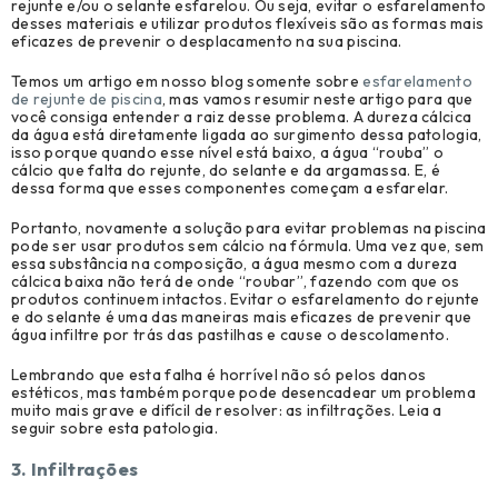
rejunte e/ou o selante esfarelou. Ou seja, evitar o esfarelamento
desses materiais e utilizar produtos flexíveis são as formas mais
eficazes de prevenir o desplacamento na sua piscina.
Temos um artigo em nosso blog somente sobre
esfarelamento
de rejunte de piscina
, mas vamos resumir neste artigo para que
você consiga entender a raiz desse problema. A dureza cálcica
da água está diretamente ligada ao surgimento dessa patologia,
isso porque quando esse nível está baixo, a água “rouba” o
cálcio que falta do rejunte, do selante e da argamassa. E, é
dessa forma que esses componentes começam a esfarelar.
Portanto, novamente a solução para evitar problemas na piscina
pode ser usar produtos sem cálcio na fórmula. Uma vez que, sem
essa substância na composição, a água mesmo com a dureza
cálcica baixa não terá de onde “roubar”, fazendo com que os
produtos continuem intactos. Evitar o esfarelamento do rejunte
e do selante é uma das maneiras mais eficazes de prevenir que
água infiltre por trás das pastilhas e cause o descolamento.
Lembrando que esta falha é horrível não só pelos danos
estéticos, mas também porque pode desencadear um problema
muito mais grave e difícil de resolver: as infiltrações. Leia a
seguir sobre esta patologia.
3. Infiltrações