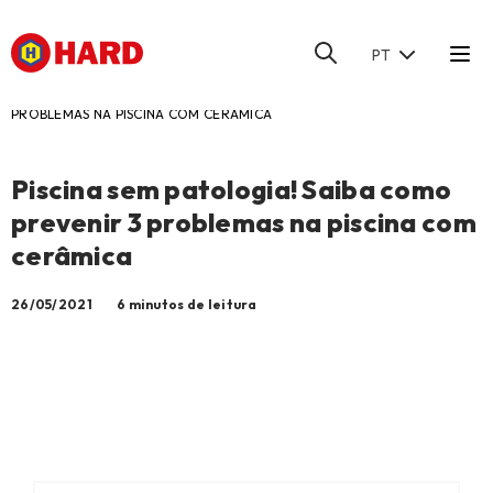
PT
HOME
/
BLOG
/
PISCINA SEM PATOLOGIA! SAIBA COMO PREVENIR 3
PROBLEMAS NA PISCINA COM CERÂMICA
Piscina sem patologia! Saiba como
prevenir 3 problemas na piscina com
cerâmica
26/05/2021
6 minutos de leitura