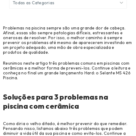
Todas as Categorias
Ver Todos
Problemas na piscina sempre são uma grande dor de cabeça.
Agronegócio (7)
Afinal, essas são sempre patologias difíceis, estressantes e
onerosas de resolver. Por isso, o melhor caminho é sempre
Biblioteca Técnica (69)
prevenir os problemas até mesmo de aparecerem investindo em
um projeto adequado, uma mão de obra especializada e
produtos de qualidade.
Cases de sucesso (32)
Reunimos neste artigo três problemas comuns em piscinas com
Construção Civil (98)
cerâmicas e a melhor forma de preveni-los. Continue a leitura e
conheça no final um grande lançamento Hard: o Selante MS 426
Piscina.
Construção Metálica e Pré-Moldado (97)
Manutenção, Reparo e Operações (28)
Soluções para 3 problemas na
Modelação, Ferramentaria e Prototipagem (8)
piscina com cerâmica
Notícias (9)
Como diria o velho ditado, é melhor prevenir do que remediar.
Original Equipment Manufacturer (1)
Pensando nisso, listamos abaixo três problemas que podem
diminuir a vida útil da sua piscina e como evita-los. Continue a