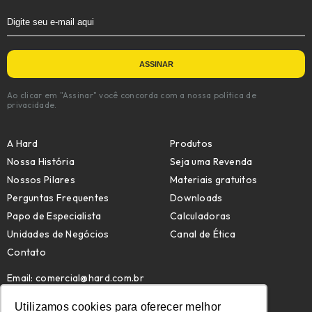
Ao clicar em "Assinar" você concorda com a nossa política de
privacidade.
A Hard
Produtos
Nossa História
Seja uma Revenda
Nossos Pilares
Materiais gratuitos
Perguntas Frequentes
Downloads
Papo de Especialista
Calculadoras
Unidades de Negócios
Canal de Ética
Contato
Email:
comercial@hard.com.br
Telefone: (47) 4009-7209
Utilizamos cookies para oferecer melhor