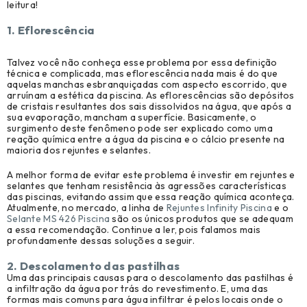
leitura!
Revenda (1)
1. Eflorescência
Talvez você não conheça esse problema por essa definição
técnica e complicada, mas eflorescência nada mais é do que
aquelas manchas esbranquiçadas com aspecto escorrido, que
arruínam a estética da piscina. As eflorescências são depósitos
de cristais resultantes dos sais dissolvidos na água, que após a
sua evaporação, mancham a superfície. Basicamente, o
surgimento deste fenômeno pode ser explicado como uma
reação química entre a água da piscina e o cálcio presente na
maioria dos rejuntes e selantes.
A melhor forma de evitar este problema é investir em rejuntes e
selantes que tenham resistência às agressões características
das piscinas, evitando assim que essa reação química aconteça.
Atualmente, no mercado, a linha de
Rejuntes Infinity Piscina
e o
Selante MS 426 Piscina
são os únicos produtos que se adequam
a essa recomendação. Continue a ler, pois falamos mais
profundamente dessas soluções a seguir.
2. Descolamento das pastilhas
Uma das principais causas para o descolamento das pastilhas é
a infiltração da água por trás do revestimento. E, uma das
formas mais comuns para água infiltrar é pelos locais onde o