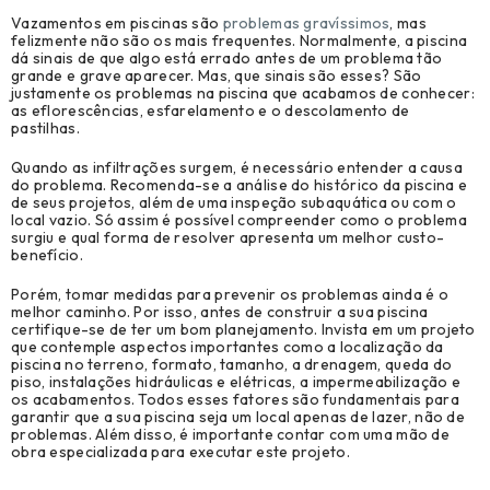
Vazamentos em piscinas são
problemas gravíssimos
, mas
felizmente não são os mais frequentes. Normalmente, a piscina
dá sinais de que algo está errado antes de um problema tão
grande e grave aparecer. Mas, que sinais são esses? São
justamente os problemas na piscina que acabamos de conhecer:
as eflorescências, esfarelamento e o descolamento de
pastilhas.
Quando as infiltrações surgem, é necessário entender a causa
do problema. Recomenda-se a análise do histórico da piscina e
de seus projetos, além de uma inspeção subaquática ou com o
local vazio. Só assim é possível compreender como o problema
surgiu e qual forma de resolver apresenta um melhor custo-
benefício.
Porém, tomar medidas para prevenir os problemas ainda é o
melhor caminho. Por isso, antes de construir a sua piscina
certifique-se de ter um bom planejamento. Invista em um projeto
que contemple aspectos importantes como a localização da
piscina no terreno, formato, tamanho, a drenagem, queda do
piso, instalações hidráulicas e elétricas, a impermeabilização e
os acabamentos. Todos esses fatores são fundamentais para
garantir que a sua piscina seja um local apenas de lazer, não de
problemas. Além disso, é importante contar com uma mão de
obra especializada para executar este projeto.